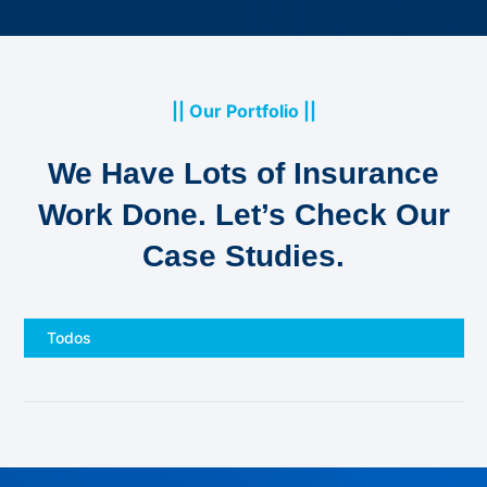
|| Our Portfolio ||
We Have Lots of Insurance
Reparaciones
Work Done. Let’s Check Our
Reemplazo
Normalización
Mayores
Case Studies.
de
en edificio
reemplazo de
maquina
Santiago
maquina de
de tracción
Centro
tracción
Todos
Reparación
Normalización
Mantenimiento